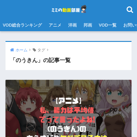
VOD総合ランキング
アニメ
洋画
邦画
VOD一覧
お問い
ホーム
タグ
「のうきん」の記事一覧