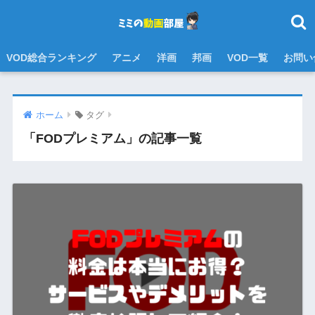
VOD総合ランキング
アニメ
洋画
邦画
VOD一覧
お問い
ホーム
タグ
「FODプレミアム」の記事一覧