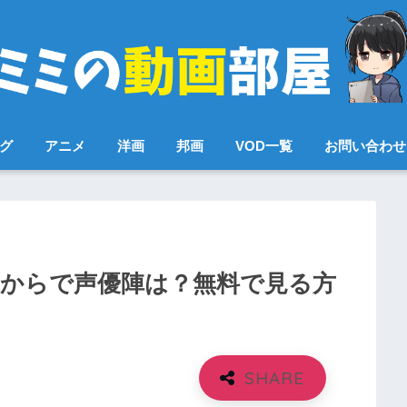
ング
アニメ
洋画
邦画
VOD一覧
お問い合わせ
つからで声優陣は？無料で見る方