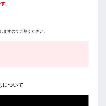
です
。
しますのでご覧ください。
じについて