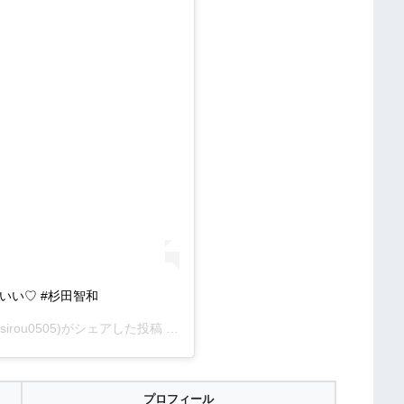
いい♡ #杉田智和
sirou0505)がシェアした投稿 –
2019年 5月月26日午前1時06分PDT
プロフィール