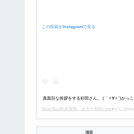
この投稿をInstagramで見る
真面目な挨拶をする杉田さん。 (｀✧∀✧´)かっこ
SilverSoul杉田智和、土方十四郎Love♥
さん(@tou
項目